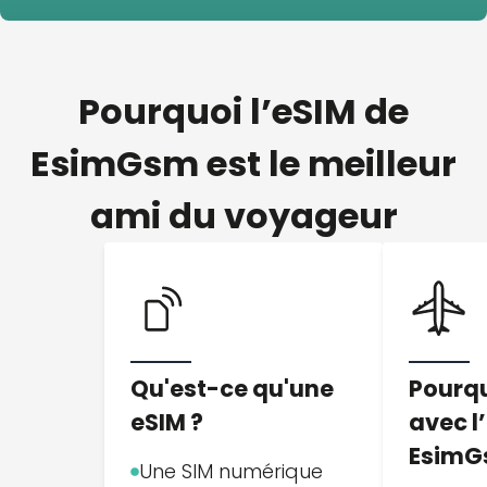
Pourquoi l’eSIM de
EsimGsm est le meilleur
ami du voyageur
Qu'est-ce qu'une
Pourq
eSIM ?
avec l
Esim
Une SIM numérique