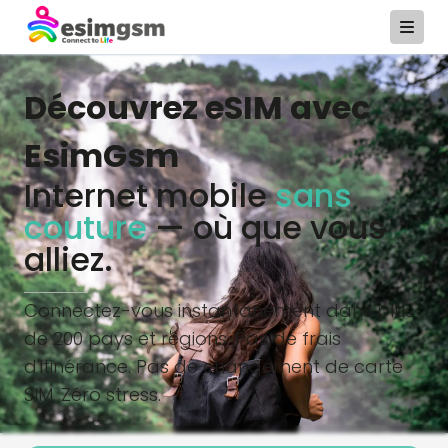
Découvrez eSIM avec
EsimGsm
Internet mobile
sans
couture
— où que vous
alliez.
Connectez-vous instantanément dans plus
de 200 pays et régions. Pas de frais
d'itinérance. Pas de changement de carte
SIM. Zéro stress.