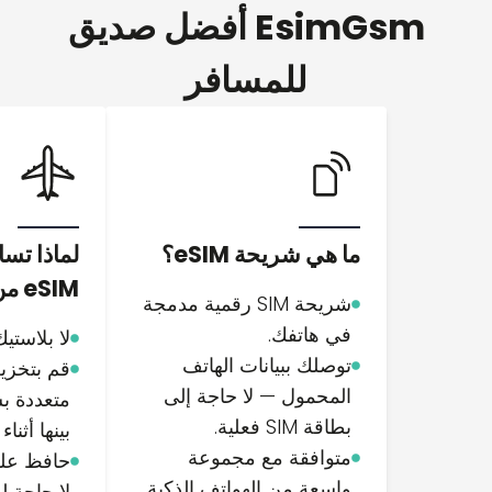
EsimGsm أفضل صديق
للمسافر
ما هي شريحة eSIM؟
لماذا تس
eSIM من EsimGsm
شريحة SIM رقمية مدمجة
في هاتفك.
لا بلاستيك
توصلك ببيانات الهاتف
قم بتخزي
المحمول — لا حاجة إلى
متعددة بس
بطاقة SIM فعلية.
بينها أثناء
متوافقة مع مجموعة
حافظ عل
واسعة من الهواتف الذكية
لا حاجة ل