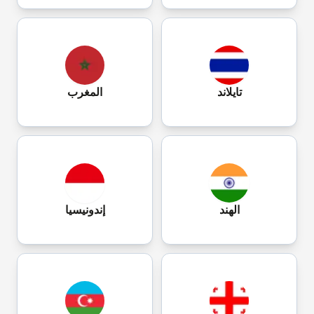
تايلاند
المغرب
الهند
إندونيسيا