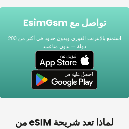
تواصل مع EsimGsm
استمتع بالإنترنت الفوري وبدون حدود في أكثر من 200
دولة — بدون متاعب.
لماذا تعد شريحة eSIM من