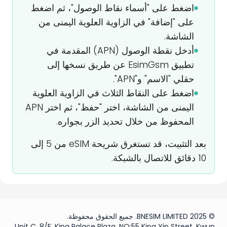
اضغط على "أسماء نقاط الوصول"، ثم اضغط
على "إضافة" في الزاوية العلوية اليمنى من
الشاشة.
أدخل نقطة الوصول (APN) المقدمة في
تطبيق EsimGsm عن طريق نسخها إلى
حقلي "الاسم" و"APN".
اضغط على النقاط الثلاث في الزاوية العلوية
اليمنى من الشاشة، اختر "حفظ"، ثم اختر APN
المحفوظ من خلال تحديد الزر بجواره.
بعد التثبيت، قد تستغرق شريحة eSIM من 5 إلى
10 دقائق للاتصال بالشبكة.
© 2025 BNESIM LIMITED. جميع الحقوق محفوظة.
Unit C, 8/F, King Palace Plaza, NO:55 King Yip Street, Kwun