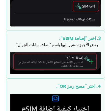
3. اختر "إضافة eSIM".
بعض الأجهزة تشير إليها باسم "إضافة بيانات الجوال".
4. اختر "مسح رمز QR".