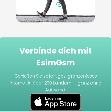
Verbinde dich mit
EsimGsm
Genießen Sie sofortiges, grenzenloses
Internet in über 200 Ländern — ganz ohne
Aufwand.