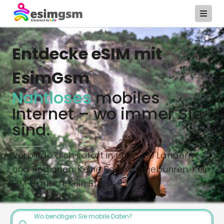
Entdecke eSIM mit
EsimGsm
Nahtloses
mobiles
Internet – wo immer Sie
sind.
Verbinde dich sofort in über 200 Ländern
und Regionen. Keine Roaminggebühren. Kein
SIM-Tausch. Kein Stress.
Wo benötigen Sie mobile Daten?