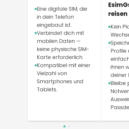
EsimG
Eine digitale SIM, die
reisen
in dein Telefon
eingebaut ist.
Kein Pla
Verbindet dich mit
Wechse
mobilen Daten —
Speich
keine physische SIM-
Profile
Karte erforderlich.
einfac
Kompatibel mit einer
ihnen 
Vielzahl von
deiner 
Smartphones und
Bleibe 
Tablets.
Notwen
Auswei
Passdet