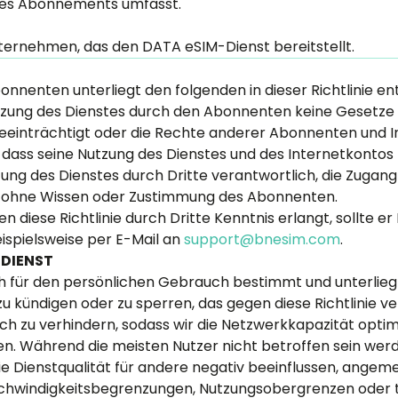
es Abonnements umfasst.
nternehmen, das den DATA eSIM-Dienst bereitstellt.
nnenten unterliegt den folgenden in dieser Richtlinie ent
 Nutzung des Dienstes durch den Abonnenten keine Gesetze 
eeinträchtigt oder die Rechte anderer Abonnenten und In
 dass seine Nutzung des Dienstes und des Internetkontos (
tzung des Dienstes durch Dritte verantwortlich, die Zuga
r ohne Wissen oder Zustimmung des Abonnenten.
 diese Richtlinie durch Dritte Kenntnis erlangt, sollte e
spielsweise per E-Mail an
support@bnesim.com
.
-DIENST
h für den persönlichen Gebrauch bestimmt und unterliegt 
 kündigen oder zu sperren, das gegen diese Richtlinie ve
auch zu verhindern, sodass wir die Netzwerkkapazität optim
n. Während die meisten Nutzer nicht betroffen sein werde
ie Dienstqualität für andere negativ beeinflussen, ange
schwindigkeitsbegrenzungen, Nutzungsobergrenzen oder