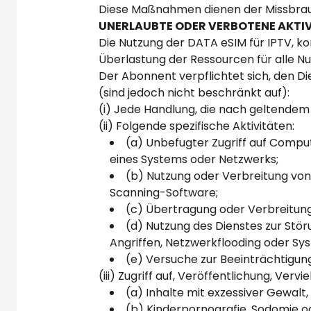
Diese Maßnahmen dienen der Missbrauc
UNERLAUBTE ODER VERBOTENE AKTI
Die Nutzung der DATA eSIM für IPTV, ko
Überlastung der Ressourcen für alle Nu
Der Abonnent verpflichtet sich, den Di
(sind jedoch nicht beschränkt auf):
(i) Jede Handlung, die nach geltendem R
(ii) Folgende spezifische Aktivitäten:
(a) Unbefugter Zugriff auf Comput
eines Systems oder Netzwerks;
(b) Nutzung oder Verbreitung von
Scanning-Software;
(c) Übertragung oder Verbreitun
(d) Nutzung des Dienstes zur Stö
Angriffen, Netzwerkflooding oder Sy
(e) Versuche zur Beeinträchtigun
(iii) Zugriff auf, Veröffentlichung, Ver
(a) Inhalte mit exzessiver Gewalt,
(b) Kinderpornografie, Sodomie od