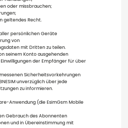
igen oder missbrauchen;
rungen;
n geltendes Recht.
aller persönlichen Geräte
erung von
sdaten mit Dritten zu teilen.
 von seinem Konto ausgehenden
n Einwilligungen der Empfänger für über
ngemessenen Sicherheitsvorkehrungen
BNESIM unverzüglich über jede
tzungen zu informieren.
ware-Anwendung (die
EsimGsm
Mobile
chen Gebrauch des Abonnenten
onen und in Übereinstimmung mit