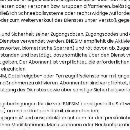
erletzen oder Personen bzw. Gruppen diffamieren, beläst
hließlich Schneeballsysteme oder rechtswidrige Aufforde
oder zum Weiterverkauf des Dienstes unter Verstoß gege
it und Sicherheit seiner Zugangsdaten, Zugangscodes und 
s Dienstes verwendet werden. BNESIM empfiehlt die Aktivi
wörter, biometrische Sperren) und rät davon ab, Zugang
erstanden und bestätigt, dass sämtliche über den Dienst
 gelten. Der Abonnent ist verpflichtet, die erforderliche
einzuholen.
SIM, Dateifreigabe- oder Fernzugriffsdienste nur mit a
aßnahmen zu aktivieren. Abonnenten sind verpflichtet, 
tzung des Dienstes sowie über sonstige Sicherheitsverle
gsbedingungen für die von BNESIM bereitgestellte Soft
) an und erklärt sich damit einverstanden:
ngsgemäß und ausschließlich auf dem für den persönli
hne Modifikationen, Manipulationen oder Neukonfigurati