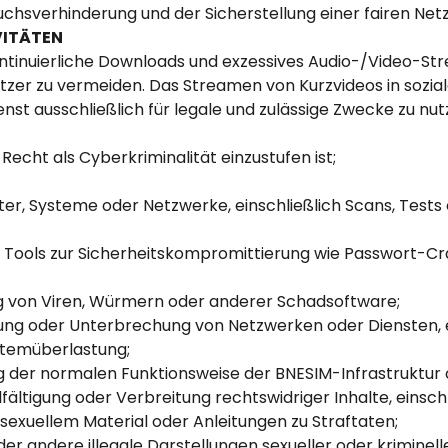
hsverhinderung und der Sicherstellung einer fairen Net
VITÄTEN
ntinuierliche Downloads und exzessives Audio-/Video-Str
tzer zu vermeiden. Das Streamen von Kurzvideos in sozia
enst ausschließlich für legale und zulässige Zwecke zu n
echt als Cyberkriminalität einzustufen ist;
er, Systeme oder Netzwerke, einschließlich Scans, Tests
 Tools zur Sicherheitskompromittierung wie Passwort-Cr
g von Viren, Würmern oder anderer Schadsoftware;
rung oder Unterbrechung von Netzwerken oder Diensten, e
stemüberlastung;
g der normalen Funktionsweise der BNESIM-Infrastruktur 
vielfältigung oder Verbreitung rechtswidriger Inhalte, einsc
 sexuellem Material oder Anleitungen zu Straftaten;
er andere illegale Darstellungen sexueller oder kriminel