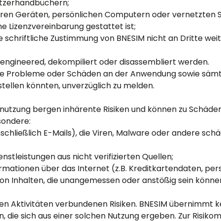
utzerhandbüchern;
eren Geräten, persönlichen Computern oder vernetzten S
ne Lizenzvereinbarung gestattet ist;
 schriftliche Zustimmung von BNESIM nicht an Dritte weit
engineered, dekompiliert oder disassembliert werden.
aige Probleme oder Schäden an der Anwendung sowie säm
arstellen könnten, unverzüglich zu melden.
tnutzung bergen inhärente Risiken und können zu Schäde
sondere:
inschließlich E-Mails), die Viren, Malware oder andere s
nstleistungen aus nicht verifizierten Quellen;
nformationen über das Internet (z.B. Kreditkartendaten, 
von Inhalten, die unangemessen oder anstößig sein können,
en Aktivitäten verbundenen Risiken. BNESIM übernimmt ke
, die sich aus einer solchen Nutzung ergeben. Zur Risik