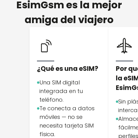
EsimGsm es la mejor
amiga del viajero
¿Qué es una eSIM?
Por qu
la eSI
Una SIM digital
Esim
integrada en tu
teléfono.
Sin plás
Te conecta a datos
interc
móviles — no se
Almac
necesita tarjeta SIM
fácilme
física.
perfil