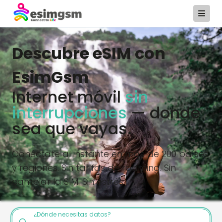
Descubre eSIM con
EsimGsm
Internet móvil
sin
interrupciones
— donde
sea que vayas.
Conéctate al instante en más de 200 países
y regiones. Sin tarifas de roaming. Sin
cambiar la SIM. Sin estrés.
¿Dónde necesitas datos?