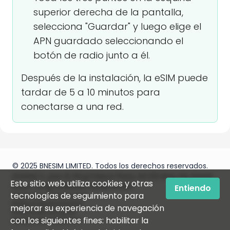
superior derecha de la pantalla,
selecciona "Guardar" y luego elige el
APN guardado seleccionando el
botón de radio junto a él.
Después de la instalación, la eSIM puede
tardar de 5 a 10 minutos para
conectarse a una red.
© 2025 BNESIM LIMITED. Todos los derechos reservados.
Unidad C, piso 8, King Palace Plaza, NO:55 King Yip Street,
Este sitio web utiliza cookies y otras
Kwun Tong, Kowloon, HONG KONG
Entiendo
tecnologías de seguimiento para
Términos y condiciones
Política de privacidad
mejorar su experiencia de navegación
Política de uso justo
con los siguientes fines: habilitar la
Política de reembolso