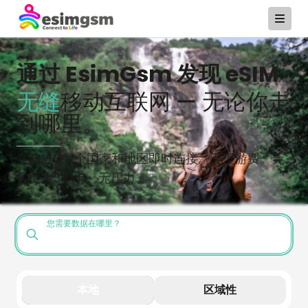
通过 EsimGsm 发现 eSIM
无缝
移动互联网 — 无论你走
到哪里。
在超过200个国家和地区即时连接。无漫游费。无
需更换SIM卡。无压力。
您需要数据在哪里？
本地
区域性