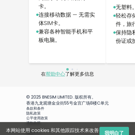
卡。
无塑料
连接移动数据 — 无需实
轻松存
体SIM卡。
件，旅
兼容各种智能手机和平
保持隐私
板电脑。
份证或
在
帮助中心
了解更多信息
© 2025 BNESIM LIMITED. 版权所有。
香港九龙观塘金业街55号金宫广场8楼C单元
条款和条件
隐私政策
公平使用政策
退款政策
本网站使用 cookies 和其他跟踪技术来改善
我明白了
帮助中心